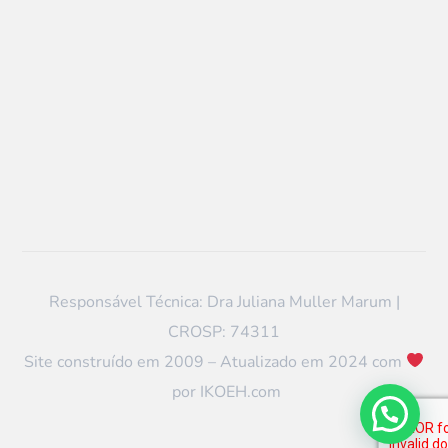
Responsável Técnica: Dra Juliana Muller Marum |
CROSP: 74311
Site construído em 2009 – Atualizado em 2024 com
por
IKOEH.com