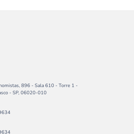
nomistas, 896 - Sala 610 - Torre 1 -
sasco - SP, 06020-010
9634
9634