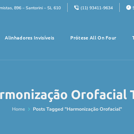
istas, 896 – Santorini – SL 610
(11) 93411-9634
Alinhadores Invisíveis
Prótese All On Four
rmonização Orofacial 
Home
Posts Tagged "harmonização Orofacial"